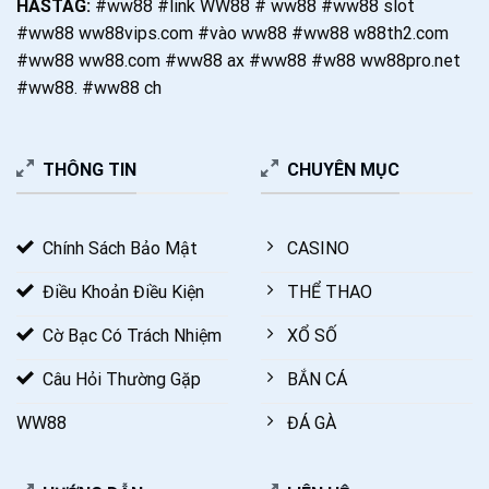
HASTAG:
#ww88 #link WW88 #
ww88 #ww88 slot
#ww88 ww88vips.com #vào ww88 #ww88 w88th2.com
#ww88 ww88.com #ww88 ax #ww88 #w88 ww88pro.net
#ww88. #ww88 ch
THÔNG TIN
CHUYÊN MỤC
Chính Sách Bảo Mật
CASINO
Điều Khoản Điều Kiện
THỂ THAO
Cờ Bạc Có Trách Nhiệm
XỔ SỐ
Câu Hỏi Thường Gặp
BẮN CÁ
WW88
ĐÁ GÀ