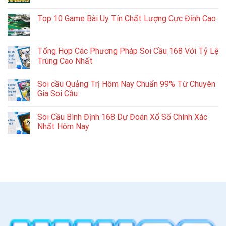
Top 10 Game Bài Uy Tín Chất Lượng Cực Đỉnh Cao
Tổng Hợp Các Phương Pháp Soi Cầu 168 Với Tỷ Lệ
Trúng Cao Nhất
Soi cầu Quảng Trị Hôm Nay Chuẩn 99% Từ Chuyên
Gia Soi Cầu
Soi Cầu Bình Định 168 Dự Đoán Xổ Số Chính Xác
Nhất Hôm Nay