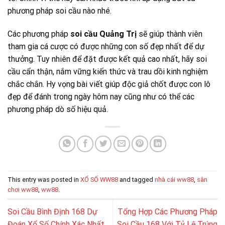
phương pháp soi cầu nào nhé.
Các phương pháp
soi cầu Quảng Trị
sẽ giúp thành viên
tham gia cá cược có được những con số đẹp nhất để dự
thưởng. Tuy nhiên để đặt được kết quả cao nhất, hãy soi
cầu cẩn thận, nắm vững kiến thức và trau dồi kinh nghiệm
chắc chắn. Hy vọng bài viết giúp độc giả chốt được con lô
đẹp để đánh trong ngày hôm nay cũng như có thể các
phương pháp dò số hiệu quả.
This entry was posted in
XỔ SỐ WW88
and tagged
nhà cái ww88
,
sân
chơi ww88
,
ww88
.
Soi Cầu Bình Định 168 Dự
Tổng Hợp Các Phương Pháp
Đoán Xổ Số Chính Xác Nhất
Soi Cầu 168 Với Tỷ Lệ Trúng