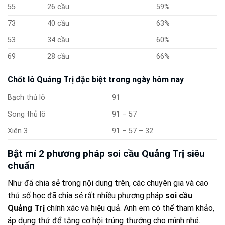
55
26 cầu
59%
73
40 cầu
63%
53
34 cầu
60%
69
28 cầu
66%
Chốt lô Quảng Trị đặc biệt trong ngày hôm nay
Bạch thủ lô
91
Song thủ lô
91 – 57
Xiên 3
91 – 57 – 32
Bật mí 2 phương pháp soi cầu Quảng Trị siêu
chuẩn
Như đã chia sẻ trong nội dung trên, các chuyên gia và cao
thủ số học đã chia sẻ rất nhiều phương pháp
soi cầu
Quảng Trị
chính xác và hiệu quả. Anh em có thể tham khảo,
áp dụng thử để tăng cơ hội trúng thưởng cho mình nhé.