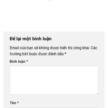
Để lại một bình luận
Email của bạn sẽ không được hiển thị công khai.
Các
trường bắt buộc được đánh dấu
*
Bình luận
*
Tên
*