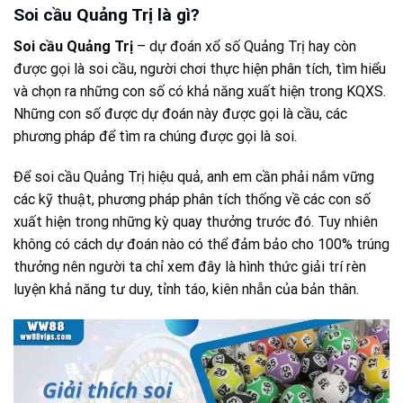
Soi cầu Quảng Trị là gì?
Soi cầu Quảng Trị
– dự đoán xổ số Quảng Trị hay còn
được gọi là soi cầu, người chơi thực hiện phân tích, tìm hiểu
và chọn ra những con số có khả năng xuất hiện trong KQXS.
Những con số được dự đoán này được gọi là cầu, các
phương pháp để tìm ra chúng được gọi là soi.
Để soi cầu Quảng Trị hiệu quả, anh em cần phải nắm vững
các kỹ thuật, phương pháp phân tích thống về các con số
xuất hiện trong những kỳ quay thưởng trước đó. Tuy nhiên
không có cách dự đoán nào có thể đảm bảo cho 100% trúng
thưởng nên người ta chỉ xem đây là hình thức giải trí rèn
luyện khả năng tư duy, tỉnh táo, kiên nhẫn của bản thân.