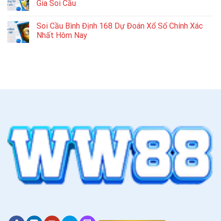
Gia Soi Cầu
Soi Cầu Bình Định 168 Dự Đoán Xổ Số Chính Xác
Nhất Hôm Nay