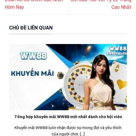
Hôm Nay
Cao Nhất
CHỦ ĐỀ LIÊN QUAN
Tổng hợp khuyến mãi WW88 mới nhất dành cho hội viên
Khuyến mãi WW88 luôn nhận được sự mong đợi và yêu thích
của người chơi. [...]