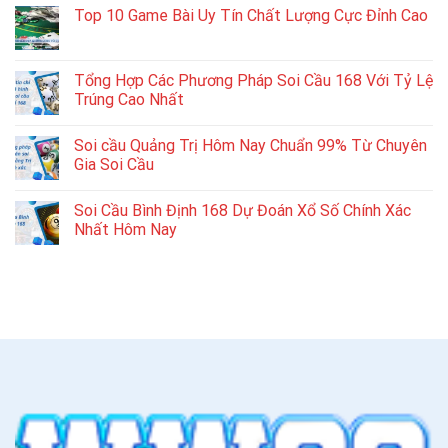
Top 10 Game Bài Uy Tín Chất Lượng Cực Đỉnh Cao
Tổng Hợp Các Phương Pháp Soi Cầu 168 Với Tỷ Lệ
Trúng Cao Nhất
Soi cầu Quảng Trị Hôm Nay Chuẩn 99% Từ Chuyên
Gia Soi Cầu
Soi Cầu Bình Định 168 Dự Đoán Xổ Số Chính Xác
Nhất Hôm Nay