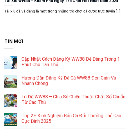
Tài Xỉu WW88 – Khám Phá Ngay Trò Chơi Hot Nhất Năm 2024
Tài xỉu đã và đang là một trong những trò chơi cá cược trực tuyến [...]
TIN MỚI
Cập Nhật Cách Đăng Ký WW88 Dễ Dàng Trong 1
Phút Cho Tân Thủ
Hướng Dẫn Đăng Ký Đá Gà WW88 Đơn Giản Và
Nhanh Chóng
Lô Đề WW88 – Chia Sẻ Chiến Thuật Chốt Số Chuẩn
Từ Cao Thủ
Top 2+ Kinh Nghiệm Bắn Cá Đổi Thưởng Thẻ Cào
Cực Đỉnh 2025