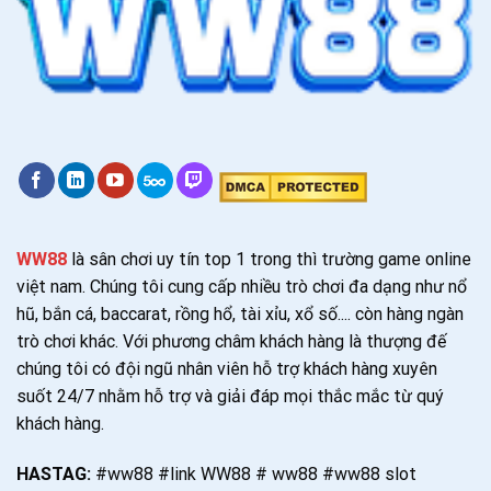
WW88
là sân chơi uy tín top 1 trong thì trường game online
việt nam. Chúng tôi cung cấp nhiều trò chơi đa dạng như nổ
hũ, bắn cá, baccarat, rồng hổ, tài xỉu, xổ số.... còn hàng ngàn
trò chơi khác. Với phương châm khách hàng là thượng đế
chúng tôi có đội ngũ nhân viên hỗ trợ khách hàng xuyên
suốt 24/7 nhằm hỗ trợ và giải đáp mọi thắc mắc từ quý
khách hàng.
HASTAG:
#ww88 #link WW88 #
ww88 #ww88 slot