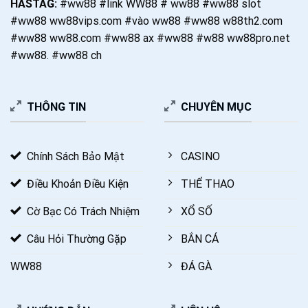
HASTAG:
#ww88 #link WW88 #
ww88 #ww88 slot
#ww88 ww88vips.com #vào ww88 #ww88 w88th2.com
#ww88 ww88.com #ww88 ax #ww88 #w88 ww88pro.net
#ww88. #ww88 ch
THÔNG TIN
CHUYÊN MỤC
Chính Sách Bảo Mật
CASINO
Điều Khoản Điều Kiện
THỂ THAO
Cờ Bạc Có Trách Nhiệm
XỔ SỐ
Câu Hỏi Thường Gặp
BẮN CÁ
WW88
ĐÁ GÀ