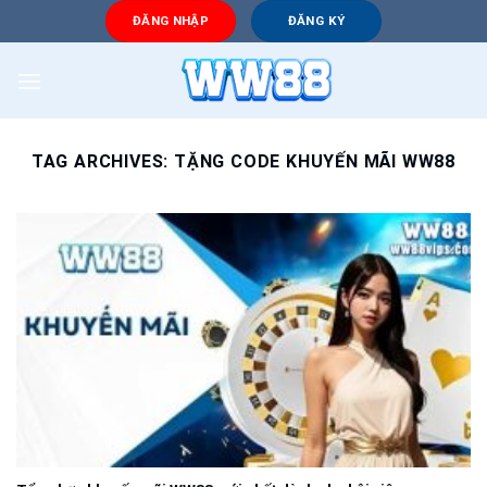
Skip
ĐĂNG NHẬP
ĐĂNG KÝ
to
content
TAG ARCHIVES:
TẶNG CODE KHUYẾN MÃI WW88