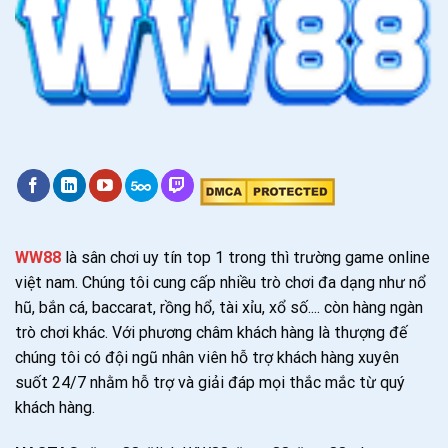
WW88
là sân chơi uy tín top 1 trong thì trường game online
việt nam. Chúng tôi cung cấp nhiều trò chơi đa dạng như nổ
hũ, bắn cá, baccarat, rồng hổ, tài xỉu, xổ số.... còn hàng ngàn
trò chơi khác. Với phương châm khách hàng là thượng đế
chúng tôi có đội ngũ nhân viên hỗ trợ khách hàng xuyên
suốt 24/7 nhằm hỗ trợ và giải đáp mọi thắc mắc từ quý
khách hàng.