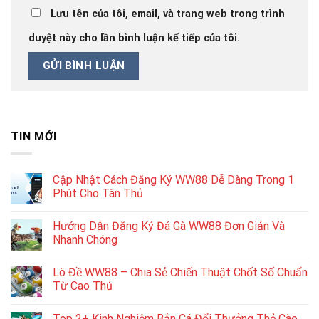
Lưu tên của tôi, email, và trang web trong trình
duyệt này cho lần bình luận kế tiếp của tôi.
TIN MỚI
Cập Nhật Cách Đăng Ký WW88 Dễ Dàng Trong 1
Phút Cho Tân Thủ
Hướng Dẫn Đăng Ký Đá Gà WW88 Đơn Giản Và
Nhanh Chóng
Lô Đề WW88 – Chia Sẻ Chiến Thuật Chốt Số Chuẩn
Từ Cao Thủ
Top 2+ Kinh Nghiệm Bắn Cá Đổi Thưởng Thẻ Cào