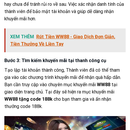
hay chưa để tránh rủi ro về sau. Việc xác nhận danh tính của
thành viên để bảo mật tài khoản và giúp dễ dàng nhận
khuyến mãi hơn.
XEM THÊM
Rút Tiền WW88 - Giao Dịch Đơn Giản,
Tiền Thưởng Về Liền Tay
Bước 3: Tìm kiếm khuyến mãi tại thanh công cụ
Tạo lập tài khoản thành công, Thành viên đã có thể tham
gia vào các chương trình khuyến mãi để nhận quà hấp dẫn.
Bạn cần truy cập vào chuyên mục khuyến mãi
WW88
tại
giao diện trang chủ. Tại đây sẽ hiện ra mục khuyến mãi
WW88 tặng code 188k
cho bạn tham gia và ấn nhận
thưởng code 188k.