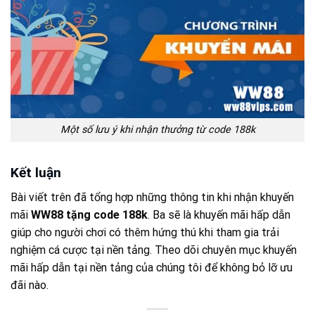
Một số lưu ý khi nhận thưởng từ code 188k
Kết luận
Bài viết trên đã tổng hợp những thông tin khi nhận khuyến
mãi
WW88 tặng code 188k
. Ba sẽ là khuyến mãi hấp dẫn
giúp cho người chơi có thêm hứng thú khi tham gia trải
nghiệm cá cược tại nền tảng. Theo dõi chuyên mục khuyến
mãi hấp dẫn tại nền tảng của chúng tôi để không bỏ lỡ ưu
đãi nào.