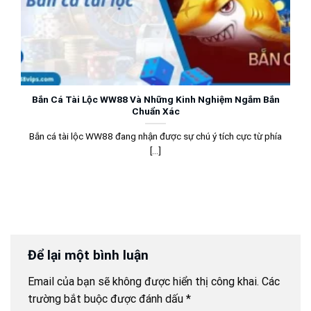
Bắn Cá Tài Lộc WW88 Và Những Kinh Nghiệm Ngắm Bắn
Chuẩn Xác
Bắn cá tài lộc WW88 đang nhận được sự chú ý tích cực từ phía
[...]
Để lại một bình luận
Email của bạn sẽ không được hiển thị công khai.
Các
trường bắt buộc được đánh dấu
*