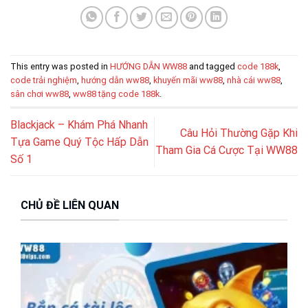
This entry was posted in
HƯỚNG DẪN WW88
and tagged
code 188k
,
code trải nghiệm
,
hướng dẫn ww88
,
khuyến mãi ww88
,
nhà cái ww88
,
sân chơi ww88
,
ww88 tặng code 188k
.
Blackjack – Khám Phá Nhanh
Câu Hỏi Thường Gặp Khi
Tựa Game Quý Tộc Hấp Dẫn
Tham Gia Cá Cược Tại WW88
Số 1
CHỦ ĐỀ LIÊN QUAN