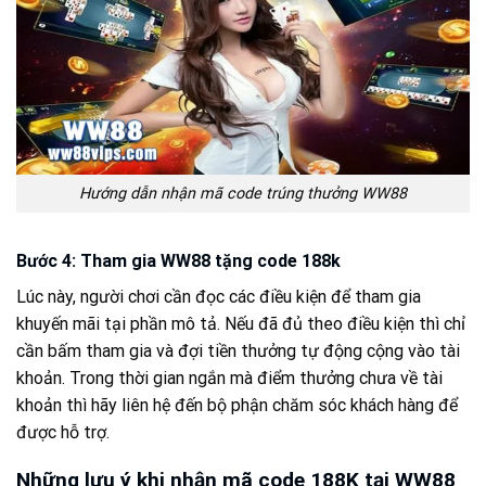
Hướng dẫn nhận mã code trúng thưởng WW88
Bước 4: Tham gia WW88 tặng code 188k
Lúc này, người chơi cần đọc các điều kiện để tham gia
khuyến mãi tại phần mô tả. Nếu đã đủ theo điều kiện thì chỉ
cần bấm tham gia và đợi tiền thưởng tự động cộng vào tài
khoản. Trong thời gian ngắn mà điểm thưởng chưa về tài
khoản thì hãy liên hệ đến bộ phận chăm sóc khách hàng để
được hỗ trợ.
Những lưu ý khi nhận mã code 188K tại WW88